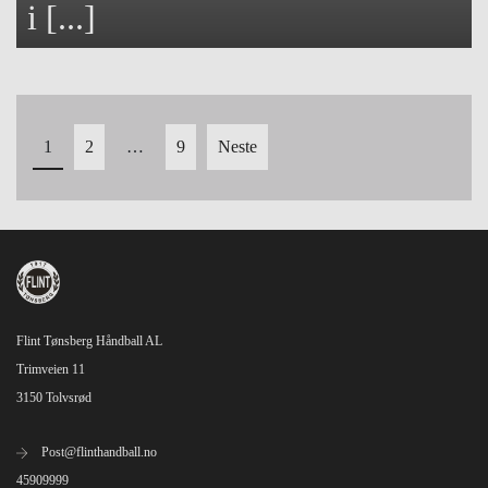
i [...]
Innleggnavigasjon
1
2
…
9
Neste
Flint Tønsberg Håndball AL
Trimveien 11
3150 Tolvsrød
Post@flinthandball.no
45909999