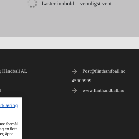
Laster innhold – vennligst vent...
g Håndball AL
Post@flinthandball.no
45909999
d
www.flinthandball.no
rklæring
 med formål
eg en flott
er, åpne