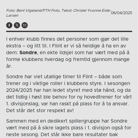
Foto: Bent Vigeland/FTH Foto, Tekst: Christel Yvonne Eide-
06/04/2025
Larsen
I enhver klubb finnes det personer som gjør det lille
ekstra – og litt til. I Flint er vi så heldige å ha en av
dem:
Sondre
, en ekte ildsjel som har vært med på å
forme klubbens hverdag og fremtid gjennom mange
år.
Sondre har viet utallige timer til Flint – både som
trener og i viktige roller i klubbens styre. I sesongen
2024/2025 har han ledet styret med stø hånd, og da
det tidlig i høst ble behov for ny hovedtrener for vårt
1. divisjonslag, var han raskt på plass for å ta ansvar.
Det står det stor respekt av!
Sammen med en dedikert spillergruppe har Sondre
vært med på å sikre lagets plass i 1. divisjon også for
neste sesong. Det står ikke bare resultater bak