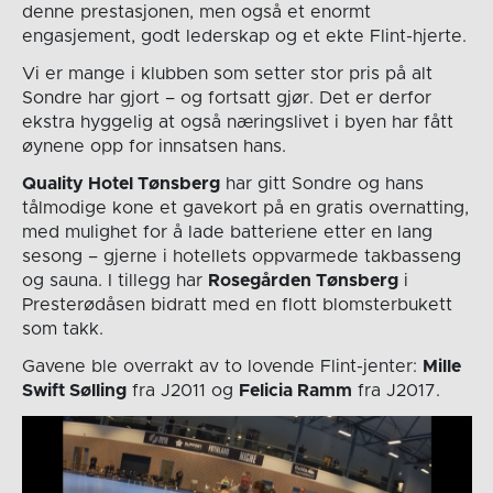
denne prestasjonen, men også et enormt
engasjement, godt lederskap og et ekte Flint-hjerte.
Vi er mange i klubben som setter stor pris på alt
Sondre har gjort – og fortsatt gjør. Det er derfor
ekstra hyggelig at også næringslivet i byen har fått
øynene opp for innsatsen hans.
Quality Hotel Tønsberg
har gitt Sondre og hans
tålmodige kone et gavekort på en gratis overnatting,
med mulighet for å lade batteriene etter en lang
sesong – gjerne i hotellets oppvarmede takbasseng
og sauna. I tillegg har
Rosegården Tønsberg
i
Presterødåsen bidratt med en flott blomsterbukett
som takk.
Gavene ble overrakt av to lovende Flint-jenter:
Mille
Swift Sølling
fra J2011 og
Felicia Ramm
fra J2017.