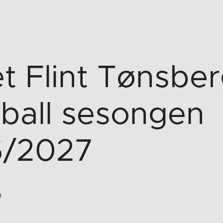
et Flint Tønsbe
ball sesongen
6/2027
n