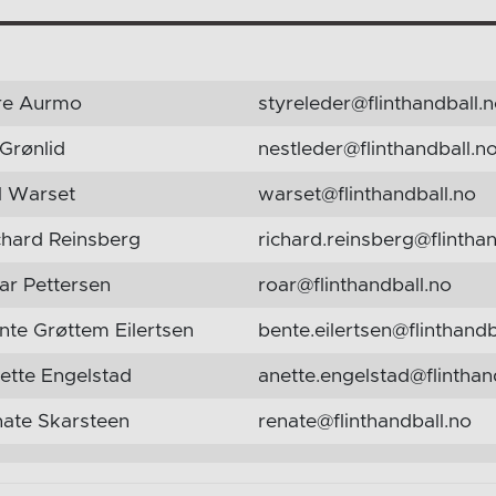
re Aurmo
styreleder@flinthandball.
Grønlid
nestleder@flinthandball.n
l Warset
warset@flinthandball.no
hard Reinsberg
richard.reinsberg@flinthan
r Pettersen
roar@flinthandball.no
te Grøttem Eilertsen
bente.eilertsen@flinthandb
tte Engelstad
anette.engelstad@flinthan
ate Skarsteen
renate@flinthandball.no