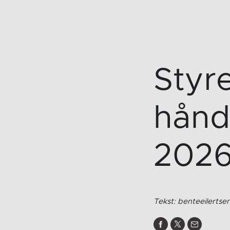
Styr
hånd
202
Tekst: benteeilertse