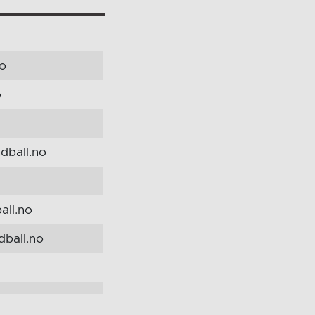
no
o
dball.no
all.no
dball.no