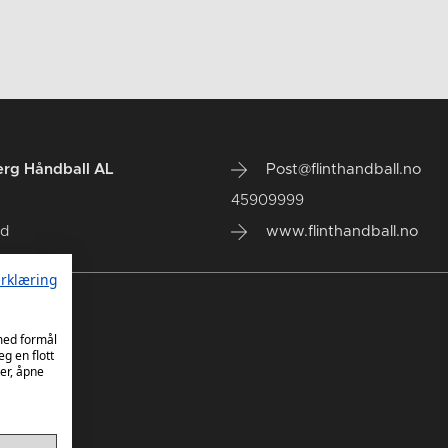
erg Håndball AL
Post@flinthandball.no
45909999
ød
www.flinthandball.no
rklæring
 med formål
eg en flott
er, åpne