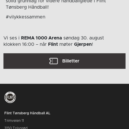
solid grunnlag for videre håndballglede i Flint
Tønsberg Håndball!
#vilykkessammen
Vi ses i
REMA 1000 Arena
søndag 30. august
klokken 16:00
– når
Flint
møter
Gjerpen
!
Billetter
Flint Tønsberg Håndball AL
Trimveien 11
3150 Tolvsrød