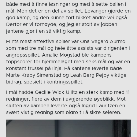
både med å finne løsninger og med å sette ballen i
mål. Men det er en del av spillet. Levanger gjorde en
god kamp, og den kunne fort bikket andre vei også.
Derfor er vi fornøyde, og jeg er stolt av jobben
jentene gjør i en så viktig kamp.
Flints mest effektive spiller var Ona Vegard Aurmo,
som med tre mål og hele åtte assists var dirigenten i
angrepsspillet. Amalie Mogstad ble kampens
toppscorer for hjemmelaget med seks mål og var en
konstant trussel på linja. På kantene leverte både
Marte Kraby Simenstad og Leah Berg Pejby viktige
bidrag, spesielt i kontringsspillet.
I mål hadde Cecilie Wick Ullitz en sterk kamp med 11
redninger, flere av dem i avgjørende øyeblikk. Mot
slutten av kampen leverte også Ingrid Lauritzen en
svært viktig redning som bidro til å sikre seieren.