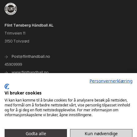
Flint Tønsberg Håndball AL
Trimveien 11
3150 Tolvsrød
Post@flinthandball.no
45909999
www.flinthandball.no
Personvernerklæring
Vi bruker cookies
Vi kan kan komme til å bruke cookies for å analysere besøk på nettsiden,
med formål om å forbedre nettstedet vårt, vise personlig tilpasset innhold
og for å gi deg en flott nettstedopplevelse. For mer informasjon om
informasjonskapslene vi bruker, åpne innstillingene.
D1
Godta alle
Kun nødvendige