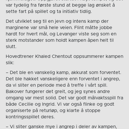
var tydelig fra første stund at begge lag ønsket å
sette fart på spillet og ta initiativ tidlig.
Det utviklet seg til en jevn og intens kamp der
marginene var små hele veien. Flint måtte jobbe
hardt for hvert mål, og Levanger viste seg som en
sterk motstander som holdt kampen åpen helt til
slutt.
Hovedtrener Khaled Chentout oppsummerer kampen
slik:
– Det ble en vanskelig kamp, akkurat som forventet.
Det ble hakket vanskeligere enn forventet i angrep,
da vi sliter en periode med å treffe i vårt spill.
Bakover fungerer det greit, og jeg synes andre
omgang var mest solid. Det var godt målvaktsspill fra
både Cecilie og Ingrid. Vi var også flinke og godt
organiserte på returløp, og klarte å stoppe
kontringsspillet deres.
– Vi sliter ganske mye i angrep i deler av kampen,