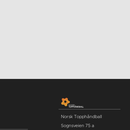
Norsk Topphåndball
Sognsveien 75 a