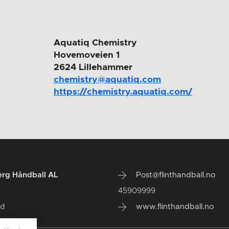
Aquatiq Chemistry
Hovemoveien 1
2624 Lillehammer
chemistry@aquatiq.com
https://chemistry.aquatiq.com/
erg Håndball AL
Post@flinthandball.no
45909999
ød
www.flinthandball.no