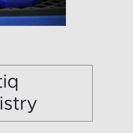
iq
stry