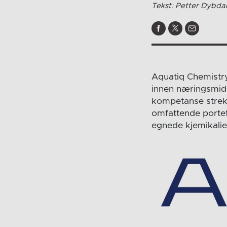
Tekst: Petter Dybda
Aquatiq Chemistry
innen næringsmidd
kompetanse strekke
omfattende portefø
egnede kjemikalie