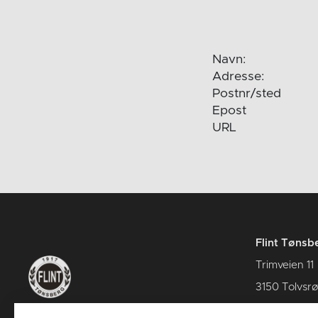
Navn:
Adresse:
Postnr/sted
Epost
URL
Flint Tønsb
Trimveien 11
3150 Tolvsr