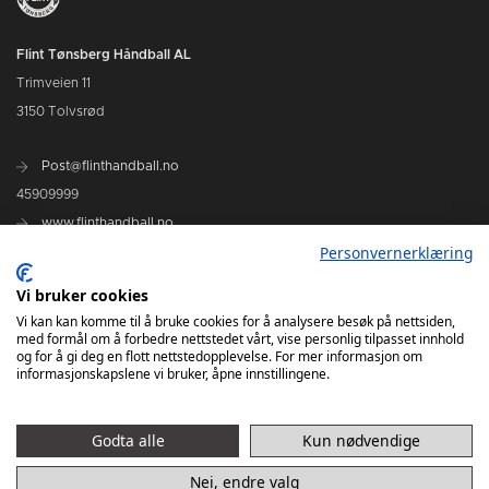
Flint Tønsberg Håndball AL
Trimveien 11
3150 Tolvsrød
Post@flinthandball.no
45909999
www.flinthandball.no
Personvernerklæring
Vi bruker cookies
Vi kan kan komme til å bruke cookies for å analysere besøk på nettsiden,
med formål om å forbedre nettstedet vårt, vise personlig tilpasset innhold
og for å gi deg en flott nettstedopplevelse. For mer informasjon om
informasjonskapslene vi bruker, åpne innstillingene.
D1
Godta alle
Kun nødvendige
Nei, endre valg