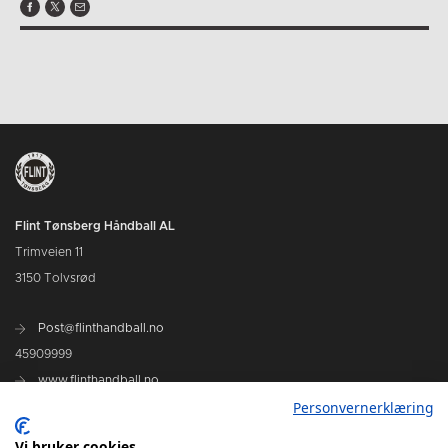
Flint Tønsberg Håndball AL
Trimveien 11
3150 Tolvsrød
Post@flinthandball.no
45909999
www.flinthandball.no
Personvernerklæring
Vi bruker cookies