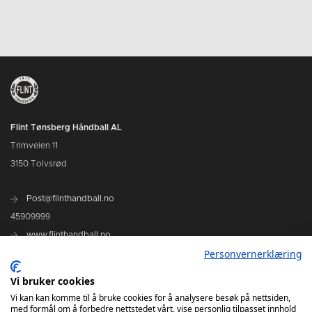
Flint Tønsberg Håndball AL
Trimveien 11
3150 Tolvsrød
Post@flinthandball.no
45909999
www.flinthandball.no
Personvernerklæring
Vi bruker cookies
Vi kan kan komme til å bruke cookies for å analysere besøk på nettsiden,
med formål om å forbedre nettstedet vårt, vise personlig tilpasset innhold